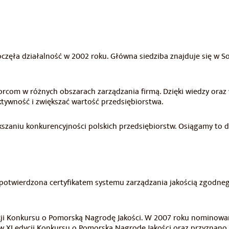
częła działalność w 2002 roku. Główna siedziba znajduje się w So
orcom w różnych obszarach zarządzania firmą. Dzięki wiedzy oraz
tywność i zwiększać wartość przedsiębiorstwa.
szaniu konkurencyjności polskich przedsiębiorstw. Osiągamy to dzi
 potwierdzona certyfikatem systemu zarządzania jakością zgodn
cji Konkursu o Pomorską Nagrodę Jakości. W 2007 roku nominowa
e w XI edycji Konkursu o Pomorską Nagrodę Jakości oraz przyzna