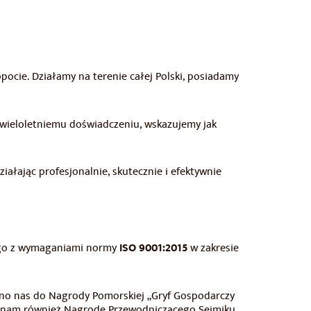
pocie. Działamy na terenie całej Polski, posiadamy
 wieloletniemu doświadczeniu, wskazujemy jak
ałając profesjonalnie, skutecznie i efektywnie
ego z wymaganiami normy
ISO 9001:2015
w zakresie
no nas do Nagrody Pomorskiej „Gryf Gospodarczy
no nam również Nagrodę Przewodniczącego Sejmiku