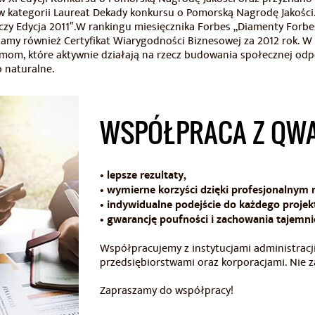
kategorii Laureat Dekady konkursu o Pomorską Nagrodę Jakości. 
y Edycja 2011″.W rankingu miesięcznika Forbes „Diamenty Forbes 
y również Certyfikat Wiarygodności Biznesowej za 2012 rok. W 2
mom, które aktywnie działają na rzecz budowania społecznej odpow
 naturalne.
WSPÓŁPRACA Z QWA
• lepsze rezultaty,
• wymierne korzyści dzięki profesjonalnym
• indywidualne podejście do każdego projek
• gwarancję poufności i zachowania tajemnic
Współpracujemy z instytucjami administracj
przedsiębiorstwami oraz korporacjami. Nie 
Zapraszamy do współpracy!