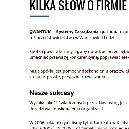
KILKA SŁÓW O FIRMIE
QWANTUM – Systemy Zarządzania sp. z o.o.
rozpo
też przedstawicielstwa w Warszawie i Łodzi.
Spółka powstała z myślą, aby doradzać przedsiębi
umacniać przewagę konkurencyjną, poprawiać efek
Misją Spółki jest pomoc w doskonaleniu oraz zwięk
stosując proste, przyjazne rozwiązania.
Nasze sukcesy
Wysoka jakość świadczonych przez Nas usług jest
doradztwa i doskonalenia organizacji.
W 2006 roku otrzymaliśmy tytuł Laureata w X edy
Edycja 2007″. W 2008 r. otrzymaliśmy wyróżnieni