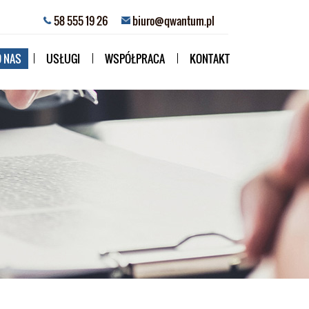
58 555 19 26
biuro@qwantum.pl
O NAS
USŁUGI
WSPÓŁPRACA
KONTAKT